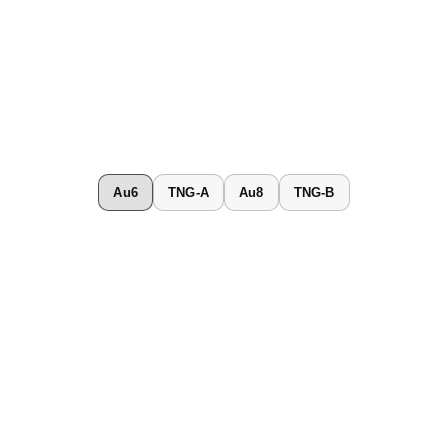
Au6
TNG-A
Au8
TNG-B
Total gas
H I
Mg II
O VI